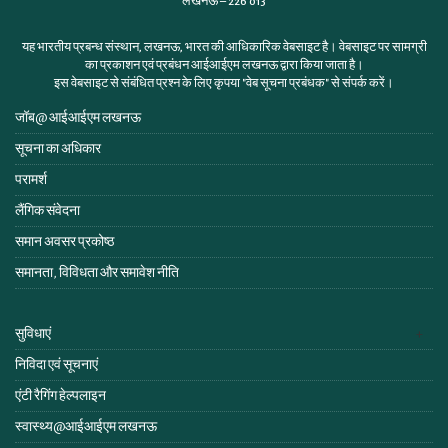
लखनऊ – 226 013
यह भारतीय प्रबन्ध संस्थान, लखनऊ, भारत की आधिकारिक वेबसाइट है। वेबसाइट पर सामग्री
का प्रकाशन एवं प्रबंधन आईआईएम लखनऊ द्वारा किया जाता है।
इस वेबसाइट से संबंधित प्रश्न के लिए कृपया
"वेब सूचना प्रबंधक"
से संपर्क करें।
जॉब@ आईआईएम लखनऊ
सूचना का अधिकार
परामर्श
लैंगिक संवेदना
समान अवसर प्रकोष्ठ
समानता, विविधता और समावेश नीति
सुविधाएं
निविदा एवं सूचनाएं
एंटी रैगिंग हेल्पलाइन
स्वास्थ्य@आईआईएम लखनऊ