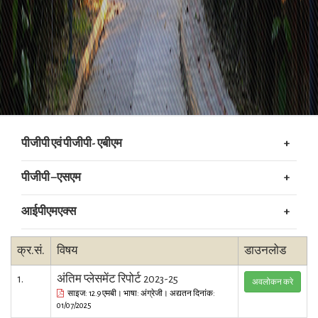
पीजीपी एवं पीजीपी- एबीएम
पीजीपी –एसएम
आईपीएमएक्स
क्र.सं.
विषय
डाउनलोड
1.
अंतिम प्लेसमेंट रिपोर्ट 2023-25
अवलोकन करे
साइज: 12.9 एमबी। भाषा: अंग्रेजी। अद्यतन दिनांक:
01/07/2025