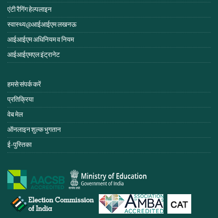
एंटी रैगिंग हेल्पलाइन
स्वास्थ्य@आईआईएम लखनऊ
आईआईएम अधिनियम व नियम
आईआईएमएल इंट्रानेट
हमसे संपर्क करें
प्रतिक्रिया
वेब मेल
ऑनलाइन शुल्क भुगतान
ई-पुस्तिका