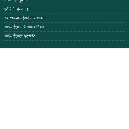
निविदा एवं सूचनाएं
एंटी रैगिंग हेल्पलाइन
स्वास्थ्य@आईआईएम लखनऊ
आईआईएम अधिनियम व नियम
आईआईएमएल इंट्रानेट
हमसे संपर्क करें
प्रतिक्रिया
वेब मेल
ऑनलाइन शुल्क भुगतान
ई-पुस्तिका